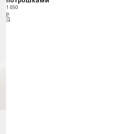
потрошками
1 050
р.