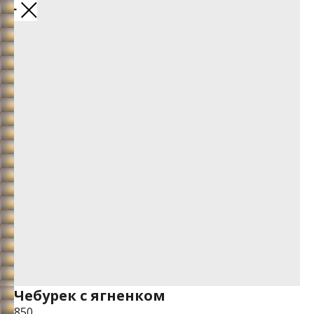
Чебурек с ягненком
850